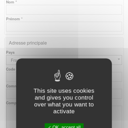
Nom *
Prénom *
Adresse principale
Pays
France
Code postal
Commune
This site uses cookies
and gives you control
Complément d'adresse
over what you want to
activate
OK, accept all