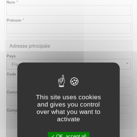
Nom *
Prénom *
Adresse principale
Pays
France
Code postal
Commune
This site uses cookies
and gives you control
Complément d'adresse
over what you want to
activate
OK, accept all