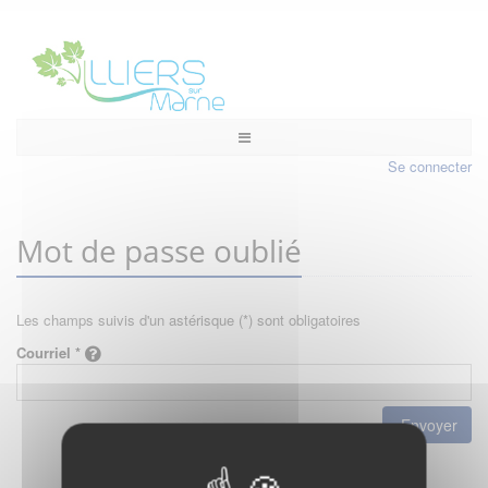
Se connecter
Mot de passe oublié
Les champs suivis d'un astérisque (*) sont obligatoires
Courriel *
Envoyer