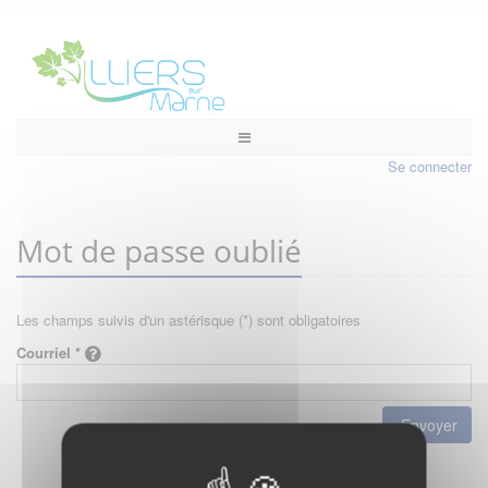
Se connecter
Mot de passe oublié
Les champs suivis d'un astérisque (*) sont obligatoires
Courriel *
Envoyer