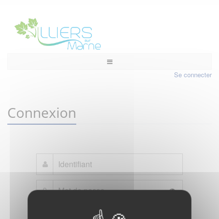
Se connecter
Connexion
Mot de passe oublié ?
Je crée mon compte