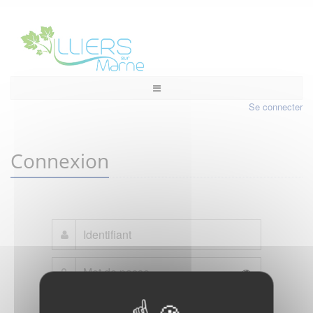
Se connecter
Connexion
Mot de passe oublié ?
Je crée mon compte