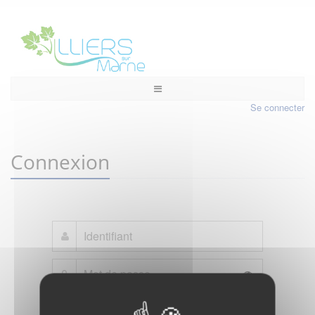
Se connecter
Connexion
Mot de passe oublié ?
Je crée mon compte