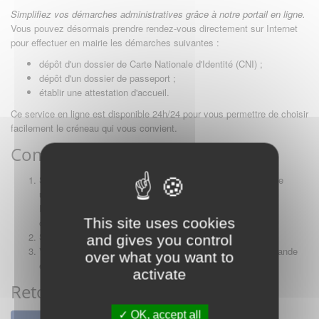
Simplifiez vos démarches administratives grâce à notre portail en ligne.
Vous pouvez désormais prendre rendez-vous directement sur Internet
pour effectuer en mairie les démarches suivantes :
dépôt d'un dossier de Carte Nationale d'Identité (CNI) ;
dépôt d'un dossier de passeport ;
établir une attestation d'accueil.
Ce service en ligne est disponible 24h/24 pour vous permettre de choisir
facilement le créneau qui vous convient.
Comment procéder ?
S'il s'agit de votre première connexion : créez votre compte
utilisateur.
Déjà inscrit(e) ? Saisissez vos identifiants afin de vous
This site uses cookies
connecter à votre espace personnel.
Suivez les indications pour réserver un créneau horaire.
and gives you control
Vous pouvez suivre l'évolution du traitement de votre demande
over what you want to
en saisissant le numéro de dossier correspondant.
activate
Retour au site Internet de la Ville
OK, accept all