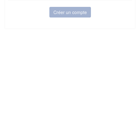
Créer un compte
6Tzen ©2015 - Tous droits réservés
Mentions légales
CGU
Plan du site
FAQ
Contact