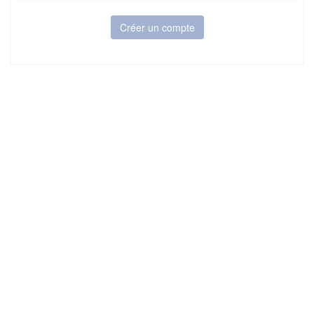
Créer un compte
6Tzen ©2015 - Tous droits réservés
Mentions légales
CGU
Plan du site
FAQ
Contact