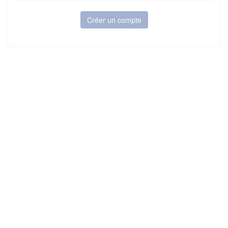
Créer un compte
6Tzen ©2015 - Tous droits réservés
Mentions légales
CGU
Plan du site
FAQ
Contact