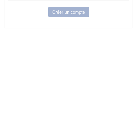
Créer un compte
6Tzen ©2015 - Tous droits réservés
Mentions légales
CGU
Plan du site
FAQ
Contact