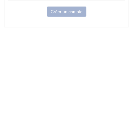
Créer un compte
6Tzen ©2015 - Tous droits réservés
Mentions légales
CGU
Plan du site
FAQ
Contact